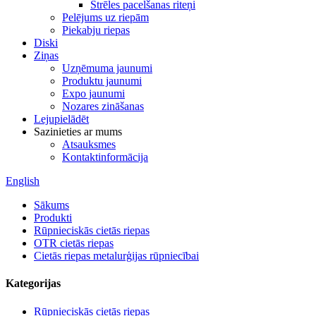
Strēles pacelšanas riteņi
Pelējums uz riepām
Piekabju riepas
Diski
Ziņas
Uzņēmuma jaunumi
Produktu jaunumi
Expo jaunumi
Nozares zināšanas
Lejupielādēt
Sazinieties ar mums
Atsauksmes
Kontaktinformācija
English
Sākums
Produkti
Rūpnieciskās cietās riepas
OTR cietās riepas
Cietās riepas metalurģijas rūpniecībai
Kategorijas
Rūpnieciskās cietās riepas