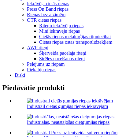
Iekrāvēja cietās riepas
Press On Band riepas
Riepas bez atzīmēm
OTR cietās riepas
Riteņu iekrāvēju riepas
Mini iekrāvēju riepas
Cietās riepas metalurģijas rūpniecībai
Cietās riepas ostas transportlīdzekļiem
AWP riteņi
Šķērveida pacēlāja riteņi
Strēles pacelšanas riteņi
Pelējums uz riepām
Piekabju riepas
Diski
Piedāvātie produkti
Industrail cietās gumijas riepas iekrāvējam
Industriālas, neatstājošas cietgumijas riepas