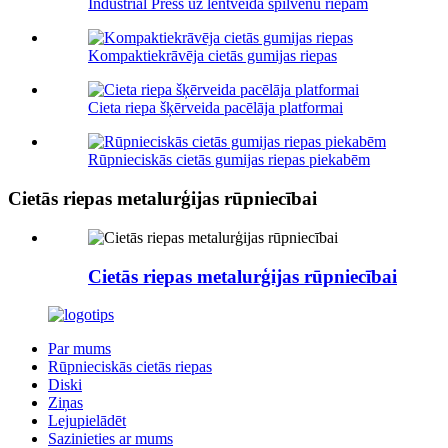
Industrial Press uz lentveida spilvenu riepām
Kompaktiekrāvēja cietās gumijas riepas
Cieta riepa šķērveida pacēlāja platformai
Rūpnieciskās cietās gumijas riepas piekabēm
Cietās riepas metalurģijas rūpniecībai
Cietās riepas metalurģijas rūpniecībai
Par mums
Rūpnieciskās cietās riepas
Diski
Ziņas
Lejupielādēt
Sazinieties ar mums