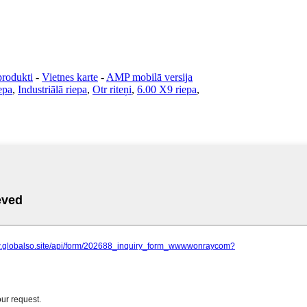
produkti
-
Vietnes karte
-
AMP mobilā versija
epa
,
Industriālā riepa
,
Otr riteņi
,
6.00 X9 riepa
,