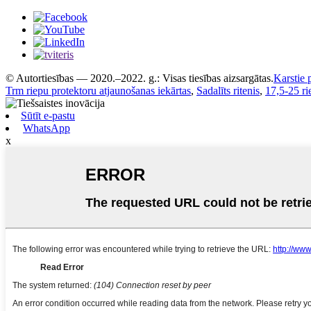
© Autortiesības — 2020.–2022. g.: Visas tiesības aizsargātas.
Karstie 
Trm riepu protektoru atjaunošanas iekārtas
,
Sadalīts ritenis
,
17,5-25 ri
Sūtīt e-pastu
WhatsApp
x