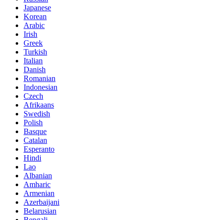
Japanese
Korean
Arabic
Irish
Greek
Turkish
Italian
Danish
Romanian
Indonesian
Czech
Afrikaans
Swedish
Polish
Basque
Catalan
Esperanto
Hindi
Lao
Albanian
Amharic
Armenian
Azerbaijani
Belarusian
Bengali