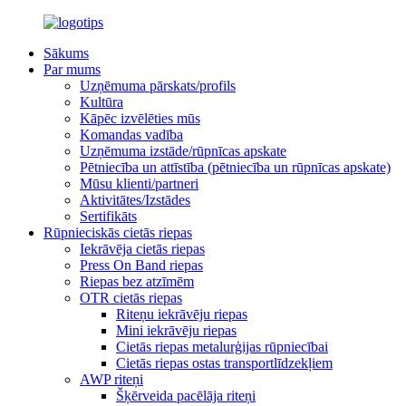
Sākums
Par mums
Uzņēmuma pārskats/profils
Kultūra
Kāpēc izvēlēties mūs
Komandas vadība
Uzņēmuma izstāde/rūpnīcas apskate
Pētniecība un attīstība (pētniecība un rūpnīcas apskate)
Mūsu klienti/partneri
Aktivitātes/Izstādes
Sertifikāts
Rūpnieciskās cietās riepas
Iekrāvēja cietās riepas
Press On Band riepas
Riepas bez atzīmēm
OTR cietās riepas
Riteņu iekrāvēju riepas
Mini iekrāvēju riepas
Cietās riepas metalurģijas rūpniecībai
Cietās riepas ostas transportlīdzekļiem
AWP riteņi
Šķērveida pacēlāja riteņi