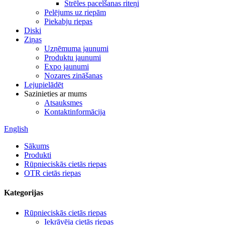
Strēles pacelšanas riteņi
Pelējums uz riepām
Piekabju riepas
Diski
Ziņas
Uzņēmuma jaunumi
Produktu jaunumi
Expo jaunumi
Nozares zināšanas
Lejupielādēt
Sazinieties ar mums
Atsauksmes
Kontaktinformācija
English
Sākums
Produkti
Rūpnieciskās cietās riepas
OTR cietās riepas
Kategorijas
Rūpnieciskās cietās riepas
Iekrāvēja cietās riepas