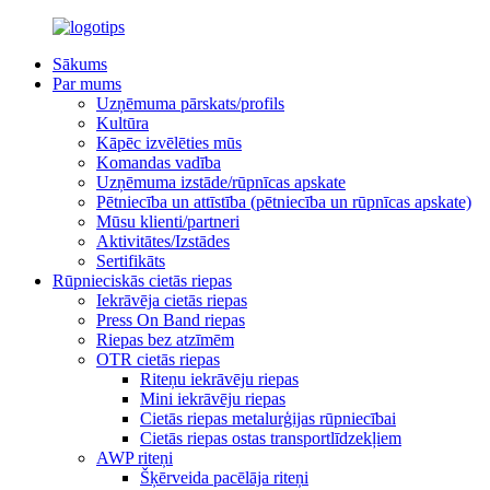
Sākums
Par mums
Uzņēmuma pārskats/profils
Kultūra
Kāpēc izvēlēties mūs
Komandas vadība
Uzņēmuma izstāde/rūpnīcas apskate
Pētniecība un attīstība (pētniecība un rūpnīcas apskate)
Mūsu klienti/partneri
Aktivitātes/Izstādes
Sertifikāts
Rūpnieciskās cietās riepas
Iekrāvēja cietās riepas
Press On Band riepas
Riepas bez atzīmēm
OTR cietās riepas
Riteņu iekrāvēju riepas
Mini iekrāvēju riepas
Cietās riepas metalurģijas rūpniecībai
Cietās riepas ostas transportlīdzekļiem
AWP riteņi
Šķērveida pacēlāja riteņi