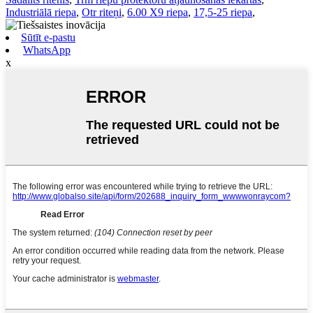
Industriālā riepa
,
Otr riteņi
,
6.00 X9 riepa
,
17,5-25 riepa
,
Sūtīt e-pastu
WhatsApp
x