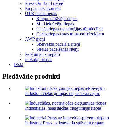
Press On Band riepas
Riepas bez atzīmēm
OTR cietās riepas
Riteņu iekrāvēju riepas
Mini iekrāvēju riepas
Cietās riepas metalurģijas rūpniecībai
Cietās riepas ostas transportlīdzekļiem
AWP riteņi
Šķērveida pacēlāja riteņi
Strēles pacelšanas riteņi
Pelējums uz riepām
Piekabju riepas
Diski
Piedāvātie produkti
Industrail cietās gumijas riepas iekrāvējam
Industriālas, neatstājošas cietgumijas riepas
Industrial Press uz lentveida spilvenu riepām