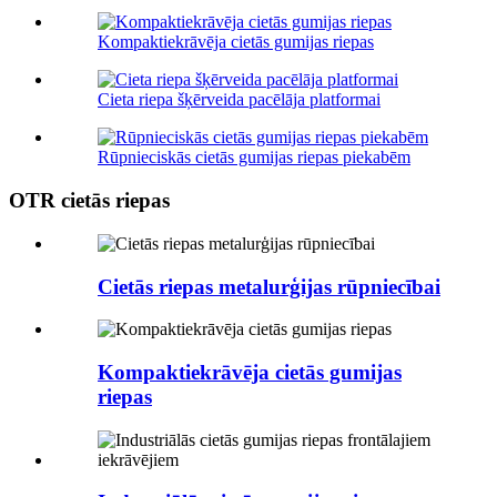
Kompaktiekrāvēja cietās gumijas riepas
Cieta riepa šķērveida pacēlāja platformai
Rūpnieciskās cietās gumijas riepas piekabēm
OTR cietās riepas
Cietās riepas metalurģijas rūpniecībai
Kompaktiekrāvēja cietās gumijas
riepas