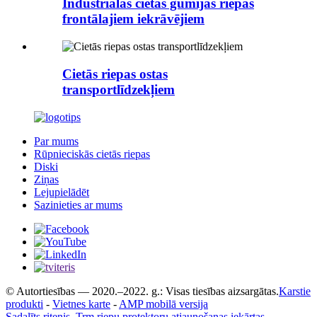
Industriālās cietās gumijas riepas
frontālajiem iekrāvējiem
Cietās riepas ostas
transportlīdzekļiem
Par mums
Rūpnieciskās cietās riepas
Diski
Ziņas
Lejupielādēt
Sazinieties ar mums
© Autortiesības — 2020.–2022. g.: Visas tiesības aizsargātas.
Karstie
produkti
-
Vietnes karte
-
AMP mobilā versija
Sadalīts ritenis
,
Trm riepu protektoru atjaunošanas iekārtas
,