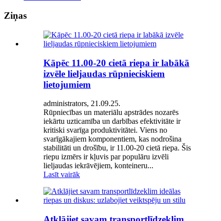
Ziņas
Kāpēc 11.00-20 cietā riepa ir labākā
izvēle lieljaudas rūpnieciskiem
lietojumiem
administrators, 21.09.25.
Rūpniecības un materiālu apstrādes nozarēs
iekārtu uzticamība un darbības efektivitāte ir
kritiski svarīga produktivitātei. Viens no
svarīgākajiem komponentiem, kas nodrošina
stabilitāti un drošību, ir 11.00-20 cietā riepa. Šis
riepu izmērs ir kļuvis par populāru izvēli
lieljaudas iekrāvējiem, konteineru...
Lasīt vairāk
Atklājiet savam transportlīdzeklim