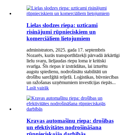
Lielas slodzes riepa: uzticami
risinājumi rūpnieciskiem un
komerciāliem lietojumiem
administrators, 2025. gada 17. septembris
Nozarēs, kurās transportlīdzekļi pārvadā ārkārtīgi
lielu svaru, lieljaudas riepu loma ir kritiski
svarīga. Šīs riepas ir izstrādātas, lai izturētu
augstu spiedienu, nodrošinātu stabilitāti un
drošību sarežģītā reljefā. Loģistikas, būvniecības
un ražošanas uzņēmumiem investīcijas riepās...
Lasīt vairāk
Kravas automašīnu riepa: drošības
un efektivitātes nodrošināšana
rūpnieciskajās darbībās