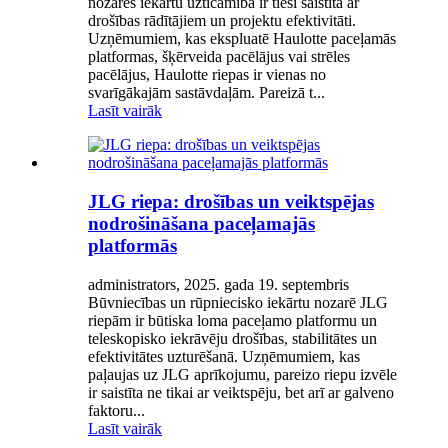
nozarēs iekārtu uzticamība ir tieši saistīta ar
drošības rādītājiem un projektu efektivitāti.
Uzņēmumiem, kas ekspluatē Haulotte paceļamās
platformas, šķērveida pacēlājus vai strēles
pacēlājus, Haulotte riepas ir vienas no
svarīgākajām sastāvdaļām. Pareizā t...
Lasīt vairāk
JLG riepa: drošības un veiktspējas
nodrošināšana paceļamajās
platformās
administrators, 2025. gada 19. septembris
Būvniecības un rūpniecisko iekārtu nozarē JLG
riepām ir būtiska loma paceļamo platformu un
teleskopisko iekrāvēju drošības, stabilitātes un
efektivitātes uzturēšanā. Uzņēmumiem, kas
paļaujas uz JLG aprīkojumu, pareizo riepu izvēle
ir saistīta ne tikai ar veiktspēju, bet arī ar galveno
faktoru...
Lasīt vairāk