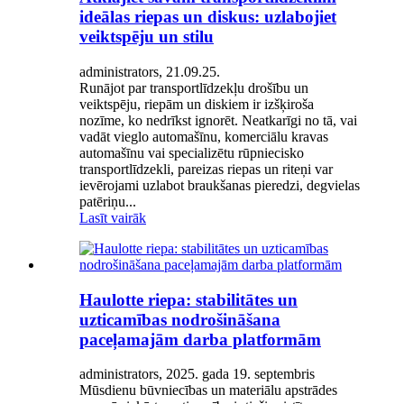
ideālas riepas un diskus: uzlabojiet
veiktspēju un stilu
administrators, 21.09.25.
Runājot par transportlīdzekļu drošību un
veiktspēju, riepām un diskiem ir izšķiroša
nozīme, ko nedrīkst ignorēt. Neatkarīgi no tā, vai
vadāt vieglo automašīnu, komerciālu kravas
automašīnu vai specializētu rūpniecisko
transportlīdzekli, pareizas riepas un riteņi var
ievērojami uzlabot braukšanas pieredzi, degvielas
patēriņu...
Lasīt vairāk
Haulotte riepa: stabilitātes un
uzticamības nodrošināšana
paceļamajām darba platformām
administrators, 2025. gada 19. septembris
Mūsdienu būvniecības un materiālu apstrādes