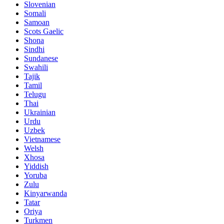
Slovenian
Somali
Samoan
Scots Gaelic
Shona
Sindhi
Sundanese
Swahili
Tajik
Tamil
Telugu
Thai
Ukrainian
Urdu
Uzbek
Vietnamese
Welsh
Xhosa
Yiddish
Yoruba
Zulu
Kinyarwanda
Tatar
Oriya
Turkmen