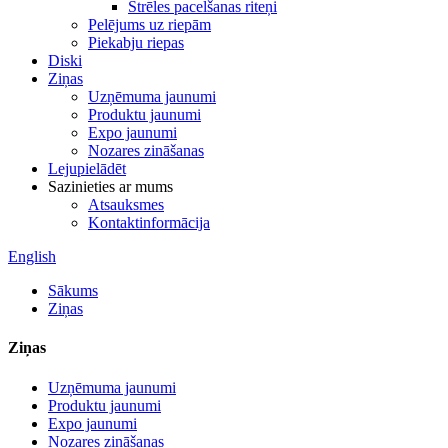
Strēles pacelšanas riteņi
Pelējums uz riepām
Piekabju riepas
Diski
Ziņas
Uzņēmuma jaunumi
Produktu jaunumi
Expo jaunumi
Nozares zināšanas
Lejupielādēt
Sazinieties ar mums
Atsauksmes
Kontaktinformācija
English
Sākums
Ziņas
Ziņas
Uzņēmuma jaunumi
Produktu jaunumi
Expo jaunumi
Nozares zināšanas