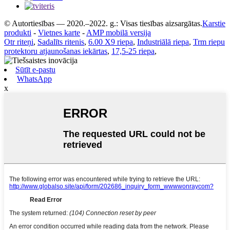
© Autortiesības — 2020.–2022. g.: Visas tiesības aizsargātas.
Karstie
produkti
-
Vietnes karte
-
AMP mobilā versija
Otr riteņi
,
Sadalīts ritenis
,
6.00 X9 riepa
,
Industriālā riepa
,
Trm riepu
protektoru atjaunošanas iekārtas
,
17,5-25 riepa
,
Sūtīt e-pastu
WhatsApp
x