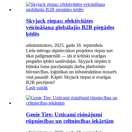
Skyjack riepas: efektivitātes
veicināšana globālajās B2B piegādes
ķēdēs
administrators, 2025. gada 18. septembris
Liela mēroga rūpnieciskos projektos riepas nav
tikai palīgmateriāli — tās ir kritiski svarīgas
piegādes ķēdes sastāvdaļas. Skyjack riepām ir
būtiska loma paceļamajās darba platformās
būvniecības, loģistikas un infrastruktūras nozarēs
visā pasaulē. Kāpēc Skyjack riepas ir svarīgas
B2B pircējiem?
Lasīt vairāk
Genie Tire: Uzticami risinājumi
rūpniecības un celtniecības iekārtām