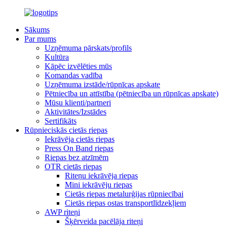
Sākums
Par mums
Uzņēmuma pārskats/profils
Kultūra
Kāpēc izvēlēties mūs
Komandas vadība
Uzņēmuma izstāde/rūpnīcas apskate
Pētniecība un attīstība (pētniecība un rūpnīcas apskate)
Mūsu klienti/partneri
Aktivitātes/Izstādes
Sertifikāts
Rūpnieciskās cietās riepas
Iekrāvēja cietās riepas
Press On Band riepas
Riepas bez atzīmēm
OTR cietās riepas
Riteņu iekrāvēja riepas
Mini iekrāvēju riepas
Cietās riepas metalurģijas rūpniecībai
Cietās riepas ostas transportlīdzekļiem
AWP riteņi
Šķērveida pacēlāja riteņi