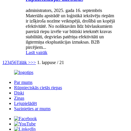
administrators, 2025. gada 16. septembris
Materiālu apstrādē un loģistikā iekrāvēju riepām
ir izšķiroša nozīme veiktspējā, drošībā un kopējā
efektivitātē. No noliktavām līdz būvlaukumiem
pareizā riepu izvēle var būtiski ietekmēt kravas
stabilitāti, degvielas patēriņa efektivitāti un
ilgtermiņa ekspluatācijas izmaksas. B2B
pircējiem...
Lasīt vairāk
1
2
3
4
5
6
Tālāk >
>>
1. lappuse / 21
Par mums
Rūpnieciskās cietās riepas
Diski
Ziņas
Lejupielādēt
Sazinieties ar mums