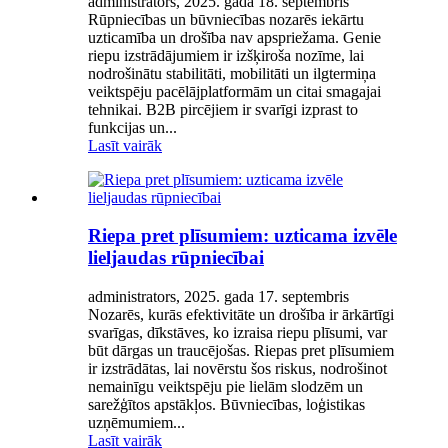
administrators, 2025. gada 18. septembris
Rūpniecības un būvniecības nozarēs iekārtu
uzticamība un drošība nav apspriežama. Genie
riepu izstrādājumiem ir izšķiroša nozīme, lai
nodrošinātu stabilitāti, mobilitāti un ilgtermiņa
veiktspēju pacēlājplatformām un citai smagajai
tehnikai. B2B pircējiem ir svarīgi izprast to
funkcijas un...
Lasīt vairāk
Riepa pret plīsumiem: uzticama izvēle
lieljaudas rūpniecībai
administrators, 2025. gada 17. septembris
Nozarēs, kurās efektivitāte un drošība ir ārkārtīgi
svarīgas, dīkstāves, ko izraisa riepu plīsumi, var
būt dārgas un traucējošas. Riepas pret plīsumiem
ir izstrādātas, lai novērstu šos riskus, nodrošinot
nemainīgu veiktspēju pie lielām slodzēm un
sarežģītos apstākļos. Būvniecības, loģistikas
uzņēmumiem...
Lasīt vairāk