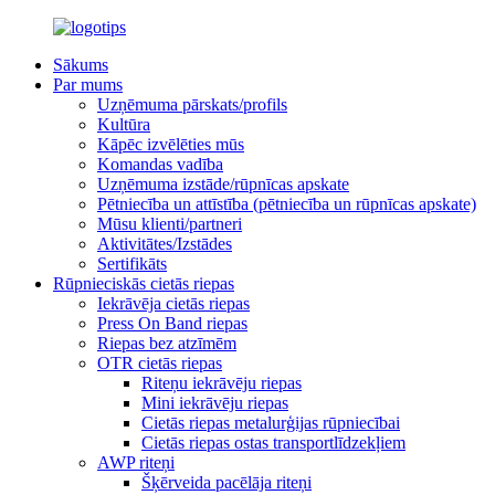
Sākums
Par mums
Uzņēmuma pārskats/profils
Kultūra
Kāpēc izvēlēties mūs
Komandas vadība
Uzņēmuma izstāde/rūpnīcas apskate
Pētniecība un attīstība (pētniecība un rūpnīcas apskate)
Mūsu klienti/partneri
Aktivitātes/Izstādes
Sertifikāts
Rūpnieciskās cietās riepas
Iekrāvēja cietās riepas
Press On Band riepas
Riepas bez atzīmēm
OTR cietās riepas
Riteņu iekrāvēju riepas
Mini iekrāvēju riepas
Cietās riepas metalurģijas rūpniecībai
Cietās riepas ostas transportlīdzekļiem
AWP riteņi
Šķērveida pacēlāja riteņi