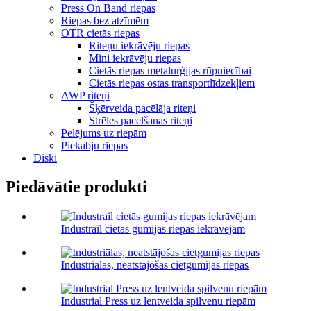
Press On Band riepas
Riepas bez atzīmēm
OTR cietās riepas
Riteņu iekrāvēju riepas
Mini iekrāvēju riepas
Cietās riepas metalurģijas rūpniecībai
Cietās riepas ostas transportlīdzekļiem
AWP riteņi
Šķērveida pacēlāja riteņi
Strēles pacelšanas riteņi
Pelējums uz riepām
Piekabju riepas
Diski
Piedāvātie produkti
Industrail cietās gumijas riepas iekrāvējam
Industriālas, neatstājošas cietgumijas riepas
Industrial Press uz lentveida spilvenu riepām