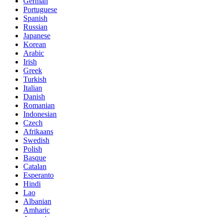
German
Portuguese
Spanish
Russian
Japanese
Korean
Arabic
Irish
Greek
Turkish
Italian
Danish
Romanian
Indonesian
Czech
Afrikaans
Swedish
Polish
Basque
Catalan
Esperanto
Hindi
Lao
Albanian
Amharic