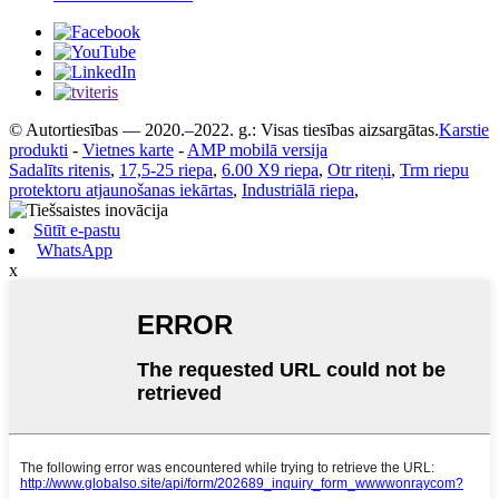
© Autortiesības — 2020.–2022. g.: Visas tiesības aizsargātas.
Karstie
produkti
-
Vietnes karte
-
AMP mobilā versija
Sadalīts ritenis
,
17,5-25 riepa
,
6.00 X9 riepa
,
Otr riteņi
,
Trm riepu
protektoru atjaunošanas iekārtas
,
Industriālā riepa
,
Sūtīt e-pastu
WhatsApp
x