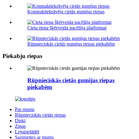
Kompaktiekrāvēja cietās gumijas riepas
Cieta riepa šķērveida pacēlāja platformai
Rūpnieciskās cietās gumijas riepas piekabēm
Piekabju riepas
Rūpnieciskās cietās gumijas riepas
piekabēm
Par mums
Rūpnieciskās cietās riepas
Diski
Ziņas
Lejupielādēt
Sazinieties ar mums