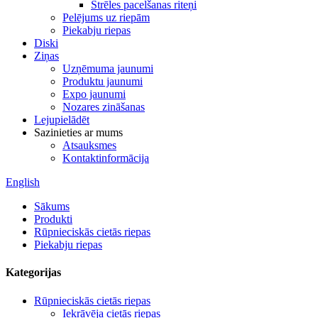
Strēles pacelšanas riteņi
Pelējums uz riepām
Piekabju riepas
Diski
Ziņas
Uzņēmuma jaunumi
Produktu jaunumi
Expo jaunumi
Nozares zināšanas
Lejupielādēt
Sazinieties ar mums
Atsauksmes
Kontaktinformācija
English
Sākums
Produkti
Rūpnieciskās cietās riepas
Piekabju riepas
Kategorijas
Rūpnieciskās cietās riepas
Iekrāvēja cietās riepas