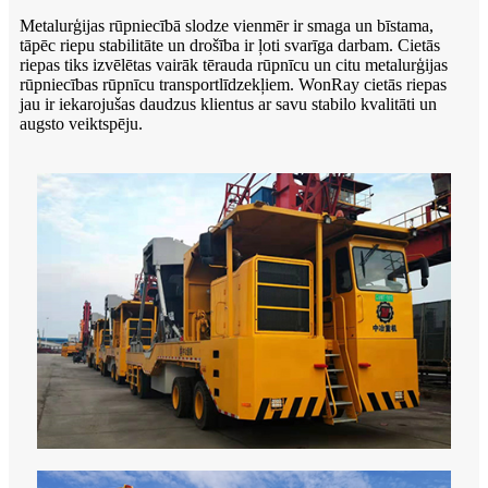
Metalurģijas rūpniecībā slodze vienmēr ir smaga un bīstama,
tāpēc riepu stabilitāte un drošība ir ļoti svarīga darbam. Cietās
riepas tiks izvēlētas vairāk tērauda rūpnīcu un citu metalurģijas
rūpniecības rūpnīcu transportlīdzekļiem. WonRay cietās riepas
jau ir iekarojušas daudzus klientus ar savu stabilo kvalitāti un
augsto veiktspēju.