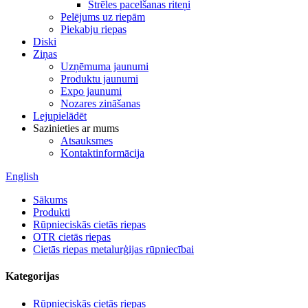
Strēles pacelšanas riteņi
Pelējums uz riepām
Piekabju riepas
Diski
Ziņas
Uzņēmuma jaunumi
Produktu jaunumi
Expo jaunumi
Nozares zināšanas
Lejupielādēt
Sazinieties ar mums
Atsauksmes
Kontaktinformācija
English
Sākums
Produkti
Rūpnieciskās cietās riepas
OTR cietās riepas
Cietās riepas metalurģijas rūpniecībai
Kategorijas
Rūpnieciskās cietās riepas