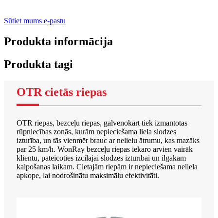
Sūtiet mums e-pastu
Produkta informācija
Produkta tagi
OTR cietās riepas
OTR riepas, bezceļu riepas, galvenokārt tiek izmantotas
rūpniecības zonās, kurām nepieciešama liela slodzes
izturība, un tās vienmēr brauc ar nelielu ātrumu, kas mazāks
par 25 km/h. WonRay bezceļu riepas iekaro arvien vairāk
klientu, pateicoties izcilajai slodzes izturībai un ilgākam
kalpošanas laikam. Cietajām riepām ir nepieciešama neliela
apkope, lai nodrošinātu maksimālu efektivitāti.