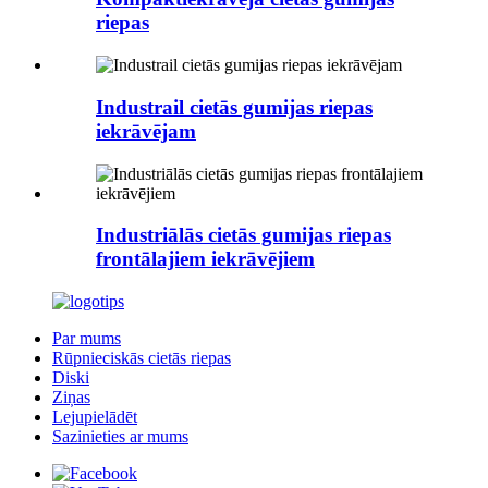
riepas
Industrail cietās gumijas riepas
iekrāvējam
Industriālās cietās gumijas riepas
frontālajiem iekrāvējiem
Par mums
Rūpnieciskās cietās riepas
Diski
Ziņas
Lejupielādēt
Sazinieties ar mums