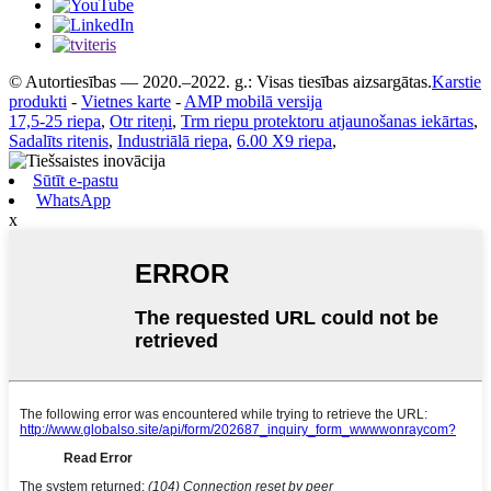
© Autortiesības — 2020.–2022. g.: Visas tiesības aizsargātas.
Karstie
produkti
-
Vietnes karte
-
AMP mobilā versija
17,5-25 riepa
,
Otr riteņi
,
Trm riepu protektoru atjaunošanas iekārtas
,
Sadalīts ritenis
,
Industriālā riepa
,
6.00 X9 riepa
,
Sūtīt e-pastu
WhatsApp
x