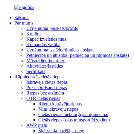
Sākums
Par mums
Uzņēmuma pārskats/profils
Kultūra
Kāpēc izvēlēties mūs
Komandas vadība
Uzņēmuma izstāde/rūpnīcas apskate
Pētniecība un attīstība (pētniecība un rūpnīcas apskate)
Mūsu klienti/partneri
Aktivitātes/Izstādes
Sertifikāts
Rūpnieciskās cietās riepas
Iekrāvēja cietās riepas
Press On Band riepas
Riepas bez atzīmēm
OTR cietās riepas
Riteņu iekrāvēju riepas
Mini iekrāvēju riepas
Cietās riepas metalurģijas rūpniecībai
Cietās riepas ostas transportlīdzekļiem
AWP riteņi
Šķērveida pacēlāja riteņi