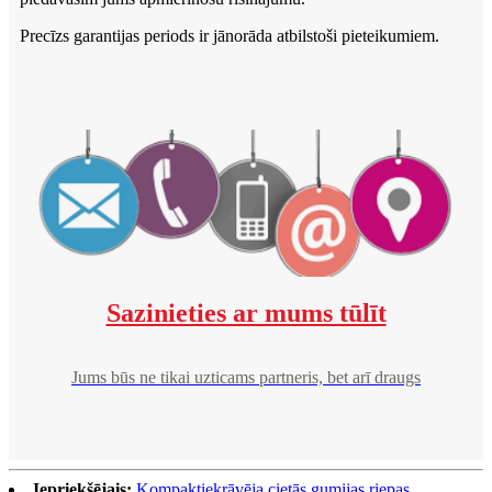
Precīzs garantijas periods ir jānorāda atbilstoši pieteikumiem.
Sazinieties ar mums tūlīt
Jums būs ne tikai uzticams partneris, bet arī draugs
Iepriekšējais:
Kompaktiekrāvēja cietās gumijas riepas