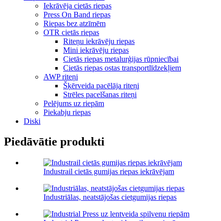
Iekrāvēja cietās riepas
Press On Band riepas
Riepas bez atzīmēm
OTR cietās riepas
Riteņu iekrāvēju riepas
Mini iekrāvēju riepas
Cietās riepas metalurģijas rūpniecībai
Cietās riepas ostas transportlīdzekļiem
AWP riteņi
Šķērveida pacēlāja riteņi
Strēles pacelšanas riteņi
Pelējums uz riepām
Piekabju riepas
Diski
Piedāvātie produkti
Industrail cietās gumijas riepas iekrāvējam
Industriālas, neatstājošas cietgumijas riepas