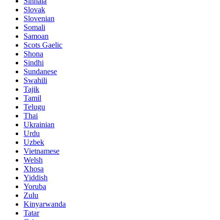
Sinhala
Slovak
Slovenian
Somali
Samoan
Scots Gaelic
Shona
Sindhi
Sundanese
Swahili
Tajik
Tamil
Telugu
Thai
Ukrainian
Urdu
Uzbek
Vietnamese
Welsh
Xhosa
Yiddish
Yoruba
Zulu
Kinyarwanda
Tatar