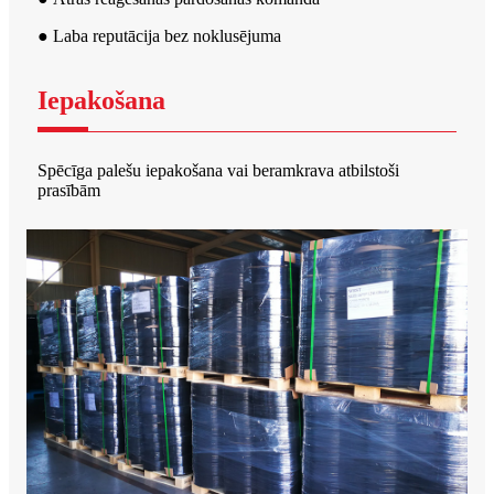
● Laba reputācija bez noklusējuma
Iepakošana
Spēcīga palešu iepakošana vai beramkrava atbilstoši
prasībām