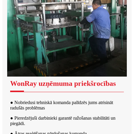
WonRay uzņēmuma priekšrocības
● Nobriedusi tehniskā komanda palīdzēs jums atrisināt
radušās problēmas
● Pieredzējuši darbinieki garantē ražošanas stabilitāti un
piegādi.
● Ātras reaģēšanas pārdošanas komanda