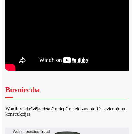
Būvniecība
WonRay iekrāvēja cietajām riepām tiek izmantoti 3 savienojumu
konstrukcijas.