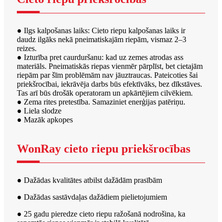
● Ilgs kalpošanas laiks: Cieto riepu kalpošanas laiks ir
daudz ilgāks nekā pneimatiskajām riepām, vismaz 2–3
reizes.
● Izturība pret caurduršanu: kad uz zemes atrodas ass
materiāls. Pneimatiskās riepas vienmēr pārplīst, bet cietajām
riepām par šīm problēmām nav jāuztraucas. Pateicoties šai
priekšrocībai, iekrāvēja darbs būs efektīvāks, bez dīkstāves.
Tas arī būs drošāk operatoram un apkārtējiem cilvēkiem.
● Zema rites pretestība. Samaziniet enerģijas patēriņu.
● Liela slodze
● Mazāk apkopes
WonRay cieto riepu priekšrocības
● Dažādas kvalitātes atbilst dažādām prasībām
● Dažādas sastāvdaļas dažādiem pielietojumiem
● 25 gadu pieredze cieto riepu ražošanā nodrošina, ka