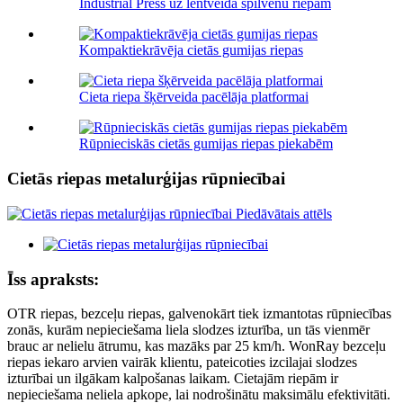
Industrial Press uz lentveida spilvenu riepām
Kompaktiekrāvēja cietās gumijas riepas
Cieta riepa šķērveida pacēlāja platformai
Rūpnieciskās cietās gumijas riepas piekabēm
Cietās riepas metalurģijas rūpniecībai
Īss apraksts:
OTR riepas, bezceļu riepas, galvenokārt tiek izmantotas rūpniecības
zonās, kurām nepieciešama liela slodzes izturība, un tās vienmēr
brauc ar nelielu ātrumu, kas mazāks par 25 km/h. WonRay bezceļu
riepas iekaro arvien vairāk klientu, pateicoties izcilajai slodzes
izturībai un ilgākam kalpošanas laikam. Cietajām riepām ir
nepieciešama neliela apkope, lai nodrošinātu maksimālu efektivitāti.