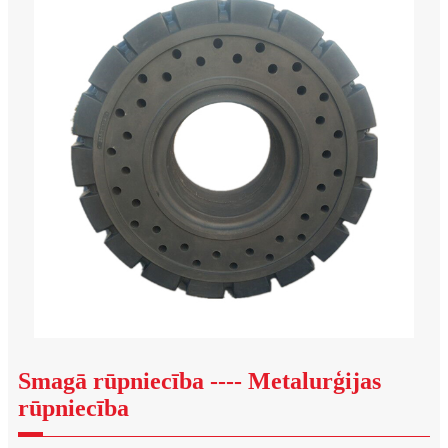
Smagā rūpniecība ---- Metalurģijas
rūpniecība