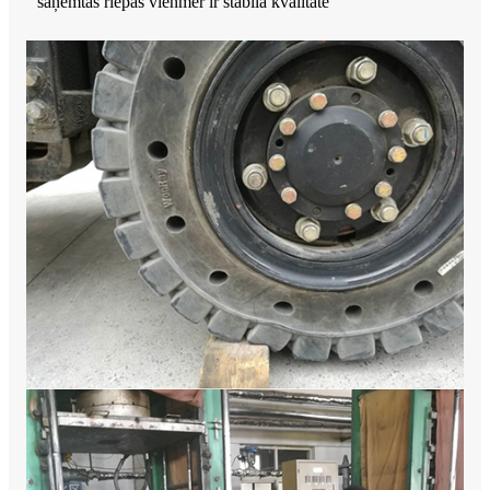
saņemtās riepas vienmēr ir stabilā kvalitātē